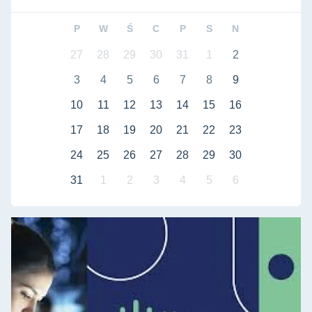
P
W
Ś
C
P
S
N
27
28
29
30
31
1
2
3
4
5
6
7
8
9
10
11
12
13
14
15
16
17
18
19
20
21
22
23
24
25
26
27
28
29
30
31
1
2
3
4
5
6
IV edycja Akademii Wodorowej PKN ORLEN już wkrótce na P