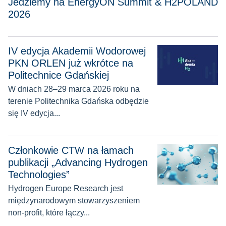
Jedziemy na EnergyON Summit & H2POLAND
2026
IV edycja Akademii Wodorowej
IV edycja Akademii Wodorowej PKN ORLEN już wkrótce na P
PKN ORLEN już wkrótce na
Politechnice Gdańskiej
W dniach 28–29 marca 2026 roku na
terenie Politechnika Gdańska odbędzie
się IV edycja...
Członkowie CTW na łamach publikacji „Advancing Hydrogen
Członkowie CTW na łamach
publikacji „Advancing Hydrogen
Technologies”
Hydrogen Europe Research jest
międzynarodowym stowarzyszeniem
non-profit, które łączy...