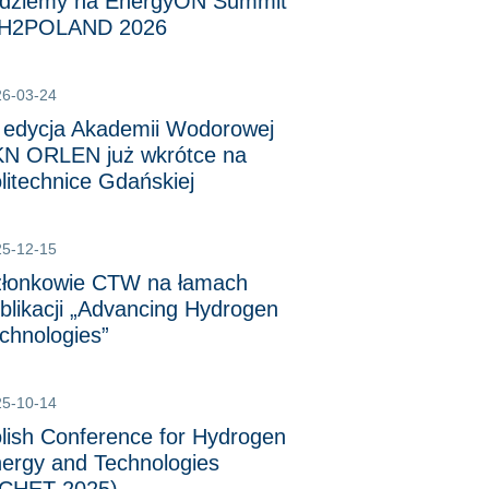
dziemy na EnergyON Summit
 H2POLAND 2026
26-03-24
 edycja Akademii Wodorowej
N ORLEN już wkrótce na
litechnice Gdańskiej
25-12-15
łonkowie CTW na łamach
blikacji „Advancing Hydrogen
chnologies”
25-10-14
lish Conference for Hydrogen
ergy and Technologies