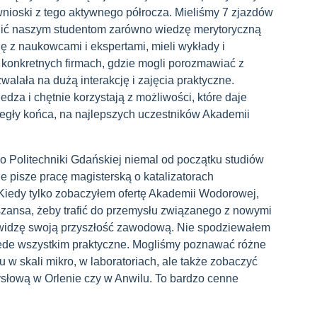
wnioski z tego aktywnego półrocza. Mieliśmy 7 zjazdów
wnić naszym studentom zarówno wiedzę merytoryczną
się z naukowcami i ekspertami, mieli wykłady i
 w konkretnych firmach, gdzie mogli porozmawiać z
alała na dużą interakcję i zajęcia praktyczne.
iedza i chętnie korzystają z możliwości, które daje
egły końca, na najlepszych uczestników Akademii
Politechniki Gdańskiej niemal od początku studiów
e pisze pracę magisterską o katalizatorach
Kiedy tylko zobaczyłem ofertę Akademii Wodorowej,
 szansa, żeby trafić do przemysłu związanego z nowymi
 widzę swoją przyszłość zawodową. Nie spodziewałem
rzede wszystkim praktyczne. Mogliśmy poznawać różne
w skali mikro, w laboratoriach, ale także zobaczyć
mysłową w Orlenie czy w Anwilu. To bardzo cenne