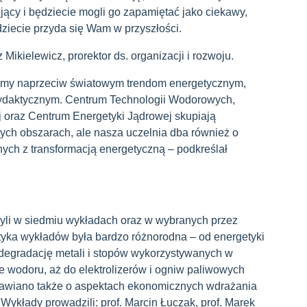
ący i będziecie mogli go zapamiętać jako ciekawy,
dziecie przyda się Wam w przyszłości.
 Mikielewicz, prorektor ds. organizacji i rozwoju.
imy naprzeciw światowym trendom energetycznym,
ydaktycznym. Centrum Technologii Wodorowych,
 oraz Centrum Energetyki Jądrowej skupiają
ch obszarach, ale nasza uczelnia dba również o
nych z transformacją energetyczną – podkreślał
zyli w siedmiu wykładach oraz w wybranych przez
atyka wykładów była bardzo różnorodna – od energetyki
 degradację metali i stopów wykorzystywanych w
wodoru, aż do elektrolizerów i ogniw paliwowych
awiano także o aspektach ekonomicznych wdrażania
Wykłady prowadzili: prof. Marcin Łuczak, prof. Marek