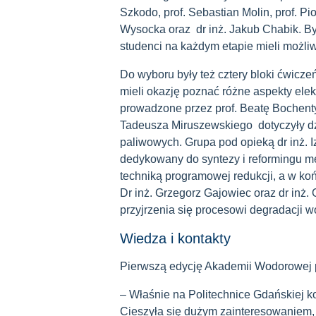
Szkodo, prof. Sebastian Molin, prof. Piot
Wysocka oraz dr inż. Jakub Chabik. B
studenci na każdym etapie mieli możli
Do wyboru były też cztery bloki ćwicze
mieli okazję poznać różne aspekty elek
prowadzone przez prof. Beatę Bochentyn
Tadeusza Miruszewskiego dotyczyły d
paliwowych. Grupa pod opieką dr inż. Iz
dedykowany do syntezy i reformingu me
techniką programowej redukcji, a w ko
Dr inż. Grzegorz Gajowiec oraz dr inż. 
przyjrzenia się procesowi degradacji 
Wiedza i kontakty
Pierwszą edycję Akademii Wodorowej 
– Właśnie na Politechnice Gdańskiej k
Cieszyła się dużym zainteresowaniem, 