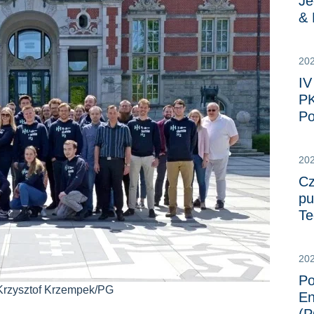
Je
&
20
IV
PK
Po
20
Cz
pu
Te
20
Po
 Krzysztof Krzempek/PG
En