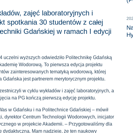
(P
adów, zajęć laboratoryjnych i
20
kt spotkania 30 studentów z całej
Na
techniki Gdańskiej w ramach I edycji
Hy
14 uczelni wyższych odwiedziło Politechnikę Gdańską
kademię Wodorową. To pierwsza edycja projektu
ntów zainteresowanych tematyką wodorową, której
ka Gdańska jest partnerem merytorycznym projektu.
czestniczyli w cyklu wykładów i zajęć laboratoryjnych, a
ajęcia na PG kończą pierwszą edycję projektu.
Was w Gdańsku i na Politechnice Gdańskiej – mówił
ki, dyrektor Centrum Technologii Wodorowych, inicjator
ycznego w projekcie Akademii. – Przygotowaliśmy dla
tę dydaktyczną. Mam nadzieję, że ten naukowy