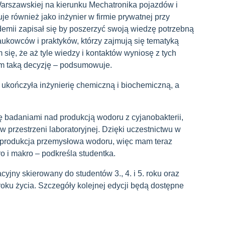
 Warszawskiej na kierunku Mechatronika pojazdów i
e również jako inżynier w firmie prywatnej przy
emii zapisał się by poszerzyć swoją wiedzę potrzebną
ukowców i praktyków, którzy zajmują się tematyką
ię, że aż tyle wiedzy i kontaktów wyniosę z tych
łem taką decyzję – podsumowuje.
 ukończyła inżynierię chemiczną i biochemiczną, a
ę badaniami nad produkcją wodoru z cyjanobakterii,
w przestrzeni laboratoryjnej. Dzięki uczestnictwu w
produkcja przemysłowa wodoru, więc mam teraz
o i makro – podkreśla studentka.
ny skierowany do studentów 3., 4. i 5. roku oraz
oku życia. Szczegóły kolejnej edycji będą dostępne