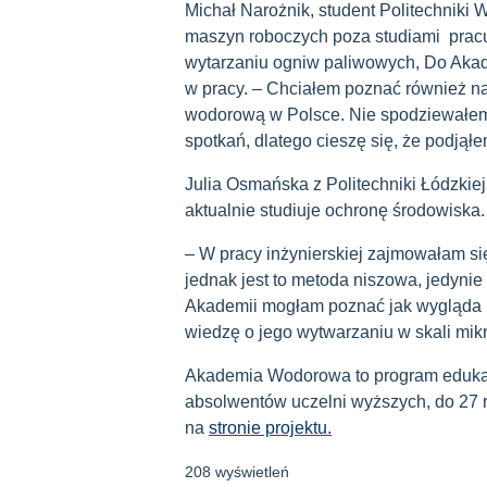
Michał Narożnik, student Politechniki
maszyn roboczych poza studiami pracuj
wytarzaniu ogniw paliwowych, Do Akad
w pracy. – Chciałem poznać również na
wodorową w Polsce. Nie spodziewałem s
spotkań, dlatego cieszę się, że podją
Julia Osmańska z Politechniki Łódzkiej
aktualnie studiuje ochronę środowiska.
– W pracy inżynierskiej zajmowałam si
jednak jest to metoda niszowa, jedynie 
Akademii mogłam poznać jak wygląda 
wiedzę o jego wytwarzaniu w skali mikr
Akademia Wodorowa to program edukacyj
absolwentów uczelni wyższych, do 27 r
na
stronie projektu.
208 wyświetleń