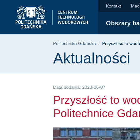
Przyszłość to wodór.
Przejdź
Przejdź
Przejdź
Kontakt
Medi
do
do
do
menu
wyszukiwarki
treści
Obszary b
głównego
Ścieżka nawigac
Politechnika Gdańska
Przyszłość to wodó
Treść strony
Aktualności
Data dodania: 2023-06-07
Przyszłość to wo
Politechnice Gda