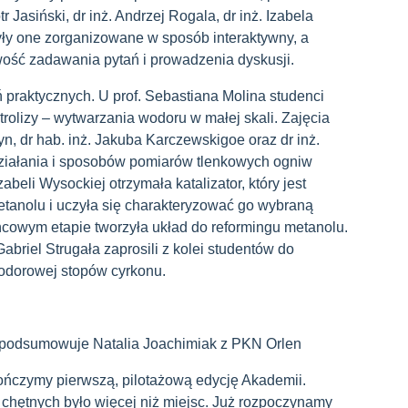
r Jasiński, dr inż. Andrzej Rogala, dr inż. Izabela
yły one zorganizowane w sposób interaktywny, a
wość zadawania pytań i prowadzenia dyskusji.
ń praktycznych. U prof. Sebastiana Molina studenci
trolizy – wytwarzania wodoru w małej skali. Zajęcia
, dr hab. inż. Jakuba Karczewskigoe oraz dr inż.
ziałania i sposobów pomiarów tlenkowych ogniw
abeli Wysockiej otrzymała katalizator, który jest
tanolu i uczyła się charakteryzować go wybraną
ńcowym etapie tworzyła układ do reformingu metanolu.
Gabriel Strugała zaprosili z kolei studentów do
wodorowej stopów cyrkonu.
podsumowuje Natalia Joachimiak z PKN Orlen
ończymy pierwszą, pilotażową edycję Akademii.
chętnych było więcej niż miejsc. Już rozpoczynamy