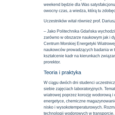
weekend będzie dla Was satysfakcjonuj
owocny czas, a wiedza, którą tu zdobę
Uczestników witał również prof. Dariusz
– Jako Politechnika Gdańska wychodz
zarówno w obszarze naukowym jak i d
Centrum Morskiej Energetyki Wiatrowej
naukowców prowadzących badania w ty
kształcenie kadr na kierunkach związa
prorektor.
Teoria i praktyka
W ciągu dwóch dni studenci uczestnic
siebie zajęciach laboratoryjnych. Tem
wiatrowej poprzez korozję wodorową i
energetyce, chemiczne magazynowanie 
nisko i wysokotemperaturowych. Rozm
technologii wodorowych w transporcie. 