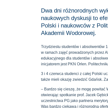
Dwa dni różnorodnych wykł
naukowych dyskusji to efe
Polski i naukowców z Poli
Akademii Wodorowej.
Trzydziestu studentów i absolwentów 
w ramach zajęć prowadzonych przez A
edukacyjnego dla studentów i absolwe
inicjatorem jest PKN Orlen. Politechni
3 i 4 czerwca studenci z całej Polski u
także mieli okazję zwiedzić Gdańsk. Z
– Bardzo się cieszę, że mogę powitać 
otwierając spotkanie prof. Jacek Gębic
uczestnictwa PG jako partnera merytor
Was bardzo ciekawą i różnorodną ofer