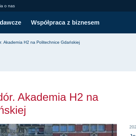
 Akademia H2 na Poli
a o nas
adawcze
Współpraca z biznesem
yjna
r. Akademia H2 na Politechnice Gdańskiej
dór. Akademia H2 na
ńskiej
20