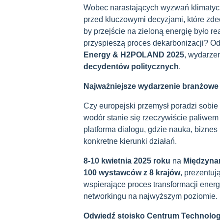
Wobec narastających wyzwań klimatycz
przed kluczowymi decyzjami, które zdec
by przejście na zieloną energię było r
przyspieszą proces dekarbonizacji? O
Energy & H2POLAND 2025
, wydarze
decydentów politycznych
.
Najważniejsze wydarzenie branżow
Czy europejski przemysł poradzi sobie
wodór stanie się rzeczywiście paliwem
platforma dialogu, gdzie nauka, biznes i
konkretne kierunki działań.
8-10 kwietnia 2025 roku
na
Międzyna
100 wystawców z 8 krajów
, prezentu
wspierające proces transformacji energ
networkingu na najwyższym poziomie.
Odwiedź stoisko Centrum Technolo