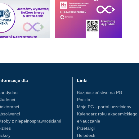
nformacje dla
Linki
Kandydaci
Bezpieczeństwo na PG
tudenci
Poczta
oktoranci
Moja PG - portal uczelniany
Absolwenci
Kalendarz roku akademickiego
Osoby z niepełnosprawnościami
eNauczanie
iznes
Przetargi
zkoły
Helpdesk