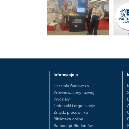
Informacje o
I
Uczelnia Badawcza
Zrównoważony rozwój
S
Wydziały
D
Jednostki i organizacje
Znajdź pracownika
Biblioteka online
B
Samorząd Studentów
S