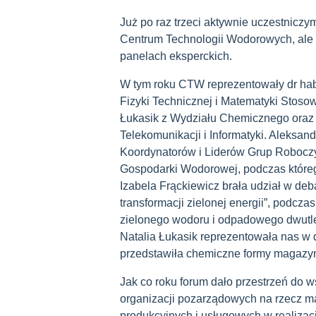
Już po raz trzeci aktywnie uczestniczy
Centrum Technologii Wodorowych, ale 
panelach eksperckich.
W tym roku CTW reprezentowały dr hab.
Fizyki Technicznej i Matematyki Stosowan
Łukasik z Wydziału Chemicznego oraz m
Telekomunikacji i Informatyki. Aleksan
Koordynatorów i Liderów Grup Roboc
Gospodarki Wodorowej, podczas które
Izabela Frąckiewicz brała udział w deb
transformacji zielonej energii”, podcza
zielonego wodoru i odpadowego dwutle
Natalia Łukasik reprezentowała nas w 
przedstawiła chemiczne formy magazy
Jak co roku forum dało przestrzeń do 
organizacji pozarządowych na rzecz m
produkcyjnych i usługowych w realizacj