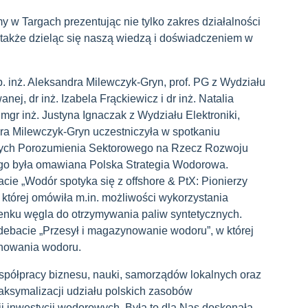
my w Targach prezentując nie tylko zakres działalności
także dzieląc się naszą wiedzą i doświadczeniem w
 inż. Aleksandra Milewczyk-Gryn, prof. PG z Wydziału
ej, dr inż. Izabela Frąckiewicz i dr inż. Natalia
gr inż. Justyna Ignaczak z Wydziału Elektroniki,
dra Milewczyk-Gryn uczestniczyła w spotkaniu
zych Porozumienia Sektorowego na Rzecz Rozwoju
go była omawiana Polska Strategia Wodorowa.
acie „Wodór spotyka się z offshore & PtX: Pionierzy
s której omówiła m.in. możliwości wykorzystania
nku węgla do otrzymywania paliw syntetycznych.
debacie „Przesył i magazynowanie wodoru”, w której
nowania wodoru.
współpracy biznesu, nauki, samorządów lokalnych oraz
aksymalizacji udziału polskich zasobów
i inwestycji wodorowych. Była to dla Nas
doskonała