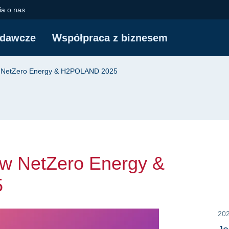
 NetZero Energy & H
a o nas
adawcze
Współpraca z biznesem
yjna
 w NetZero Energy & H2POLAND 2025
 w NetZero Energy &
5
20