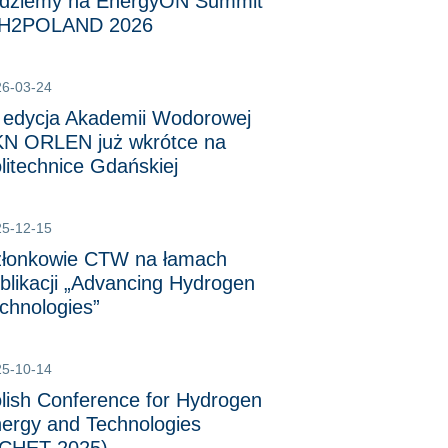
dziemy na EnergyON Summit
 H2POLAND 2026
26-03-24
 edycja Akademii Wodorowej
N ORLEN już wkrótce na
litechnice Gdańskiej
25-12-15
łonkowie CTW na łamach
blikacji „Advancing Hydrogen
chnologies”
25-10-14
lish Conference for Hydrogen
ergy and Technologies