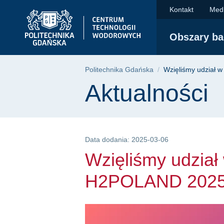
Wzięliśmy udział w
Przejdź
Przejdź
Przejdź
Kontakt
Medi
do
do
do
menu
wyszukiwarki
treści
Obszary b
głównego
Ścieżka nawigac
Politechnika Gdańska
Wzięliśmy udział
Treść strony
Aktualności
Data dodania: 2025-03-06
Wzięliśmy udział
H2POLAND 202