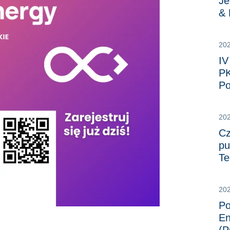
Je
&
20
IV
PK
Po
20
Cz
pu
Te
20
Po
En