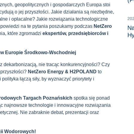
(P
nych, geopolitycznych i gospodarczych Europa stoi
ydują o jej przyszłości. Jakie działania są niezbędne,
20
ealne i opłacalne? Jakie rozwiązania technologiczne
dpowiedzi na te pytania poszukamy podczas
NetZero
Na
nia, które zgromadzi
ekspertów, przedsiębiorców i
Hy
e w Europie Środkowo-Wschodniej
 z dekarbonizacją, nie tracąc konkurencyjności? Czy
 przyszłości?
NetZero Energy & H2POLAND
to
 polityka łączą siły, by wyznaczyć priorytety i
rodowych Targach Poznańskich
spotka się ponad
jąc najnowsze technologie i innowacyjne rozwiązania
etycznej. Nie zabraknie debat, prezentacji oraz
gii Wodorowych!