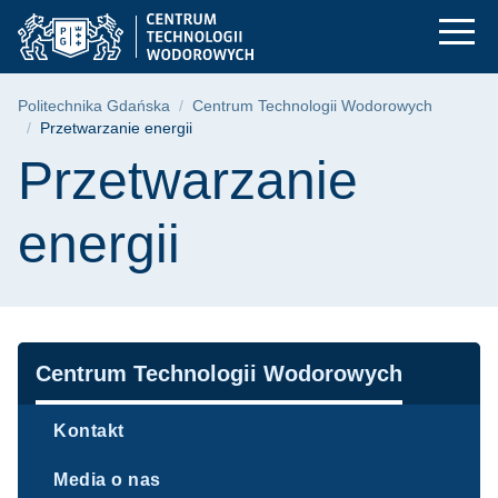
Przetwarzanie energi
Przejdź
Przejdź
Przejdź
do
do
do
menu
wyszukiwarki
treści
głównego
Ścieżka nawigacyjna
Politechnika Gdańska
Centrum Technologii Wodorowych
Przetwarzanie energii
Treść strony
Przetwarzanie
energii
Nawigacja
Centrum Technologii Wodorowych
Kontakt
Media o nas